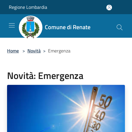
Salta al contenuto principale
Regione Lombardia
Comune di Renate
Home
>
Novità
>
Emergenza
Novità: Emergenza