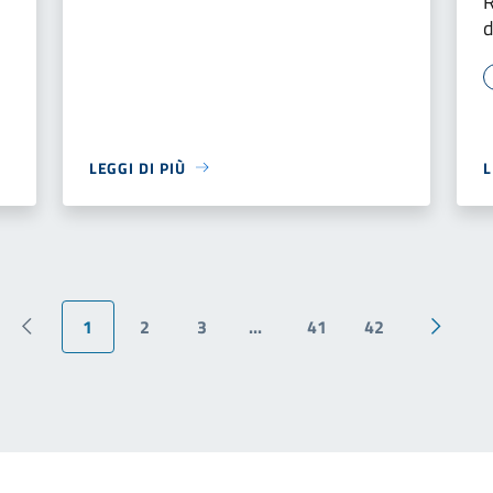
R
d
LEGGI DI PIÙ
L
1
2
3
...
41
42
Pagina precedente
Pagina 