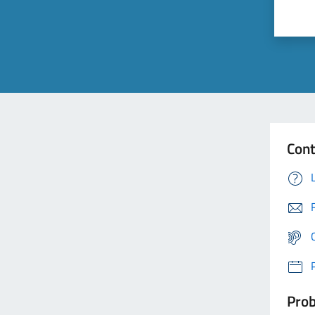
Cont
Prob