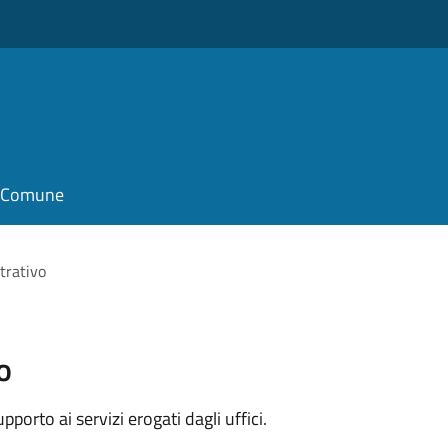
il Comune
trativo
o
orto ai servizi erogati dagli uffici.