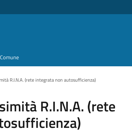
il Comune
mità R.I.N.A. (rete integrata non autosufficienza)
simità R.I.N.A. (rete
tosufficienza)