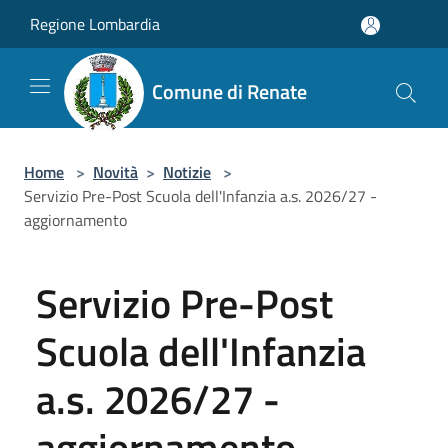
Salta al contenuto principale
Regione Lombardia
Comune di Renate
Home
>
Novità
>
Notizie
>
Servizio Pre-Post Scuola dell'Infanzia a.s. 2026/27 -
aggiornamento
Servizio Pre-Post
Scuola dell'Infanzia
a.s. 2026/27 -
aggiornamento