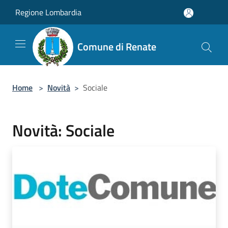
Salta al contenuto principale
Regione Lombardia
Comune di Renate
Home
>
Novità
>
Sociale
Novità: Sociale