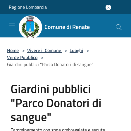
Salta al contenuto principale
Regione Lombardia
Comune di Renate
Home
>
Vivere il Comune
>
Luoghi
>
Verde Pubblico
>
Giardini pubblici "Parco Donatori di sangue"
Giardini pubblici
"Parco Donatori di
sangue"
Camminamento con zone ombreggiate e sedute