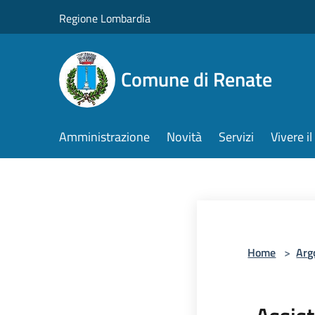
Salta al contenuto principale
Regione Lombardia
Comune di Renate
Amministrazione
Novità
Servizi
Vivere 
Home
>
Arg