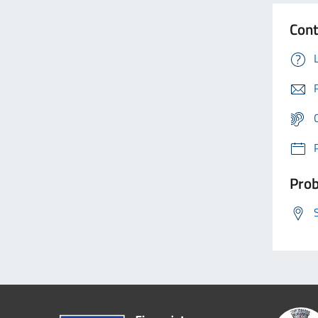
Cont
Prob