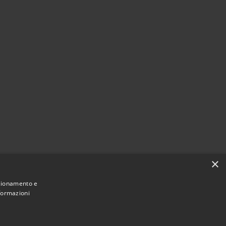
×
nzionamento e
nformazioni