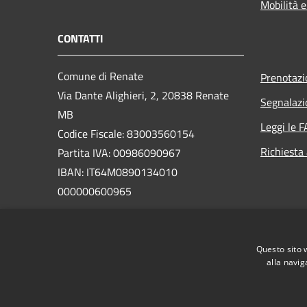
Mobilità e
CONTATTI
Comune di Renate
Prenotaz
Via Dante Alighieri, 2, 20838 Renate
Segnalazi
MB
Leggi le 
Codice Fiscale: 83003560154
Richiesta
Partita IVA: 00986090967
IBAN: IT64M0890134010
000000600965
PEC:
comune.renate@legalmail.it
Centralino Unico: 0362924423
Questo sito 
alla navig