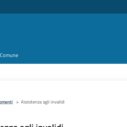
il Comune
omenti
>
Assistenza agli invalidi