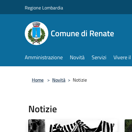
Salta al contenuto principale
Regione Lombardia
Comune di Renate
Amministrazione
Novità
Servizi
Vivere 
Home
>
Novità
>
Notizie
Notizie