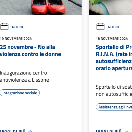
NOTIZIE
NOTIZIE
19 NOVEMBRE 2024
18 NOVEMBRE 2024
25 novembre - No alla
Sportello di P
violenza contro le donne
R.I.N.A. (rete 
autosufficienz
orario apertur
Inaugurazione centro
antiviolenza a Lissone
Sportello di sos
Integrazione sociale
non autosufficien
Assistenza agli inva
LEGGI DI PIÙ
LEGGI DI PIÙ