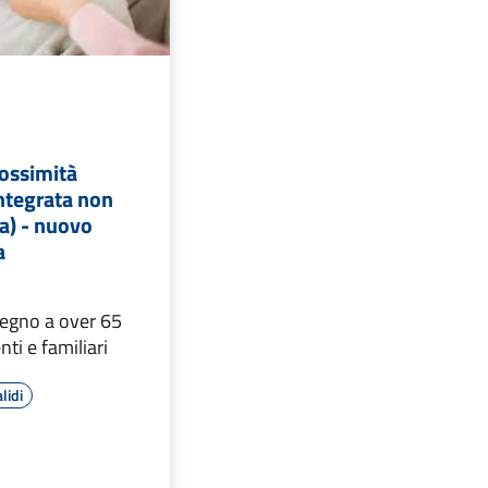
rossimità
integrata non
a) - nuovo
a
tegno a over 65
ti e familiari
lidi