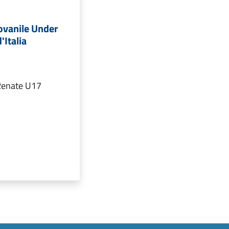
ovanile Under
Italia
 Renate U17