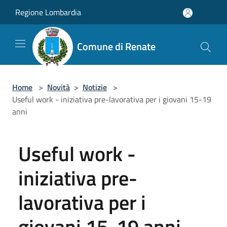
Salta al contenuto principale
Regione Lombardia
Comune di Renate
Home
>
Novità
>
Notizie
>
Useful work - iniziativa pre-lavorativa per i giovani 15-19
anni
Useful work -
iniziativa pre-
lavorativa per i
giovani 15-19 anni