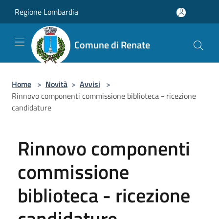
Salta al contenuto principale
Regione Lombardia
Comune di Renate
Home
>
Novità
>
Avvisi
>
Rinnovo componenti commissione biblioteca - ricezione
candidature
Rinnovo componenti
commissione
biblioteca - ricezione
candidature