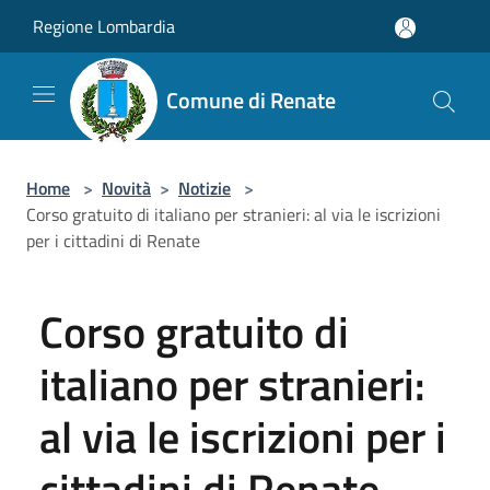
Salta al contenuto principale
Regione Lombardia
Comune di Renate
Home
>
Novità
>
Notizie
>
Corso gratuito di italiano per stranieri: al via le iscrizioni
per i cittadini di Renate
Corso gratuito di
italiano per stranieri:
al via le iscrizioni per i
cittadini di Renate