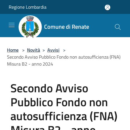
Salta al contenuto principale
Regione Lombardia
Comune di Renate
Home
>
Novità
>
Avvisi
>
Secondo Avviso Pubblico Fondo non autosufficienza (FNA)
Misura B2 - anno 2024
Secondo Avviso
Pubblico Fondo non
autosufficienza (FNA)
Misura B2 - anno