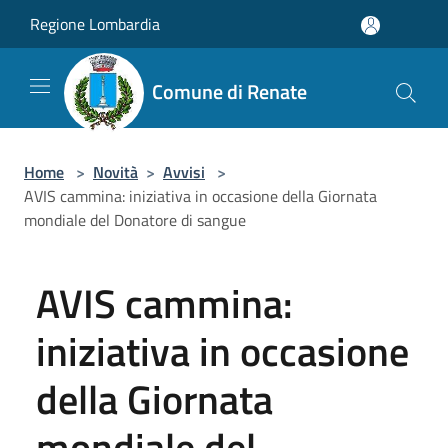
Salta al contenuto principale
Regione Lombardia
Comune di Renate
Home
>
Novità
>
Avvisi
>
AVIS cammina: iniziativa in occasione della Giornata
mondiale del Donatore di sangue
AVIS cammina:
iniziativa in occasione
della Giornata
mondiale del