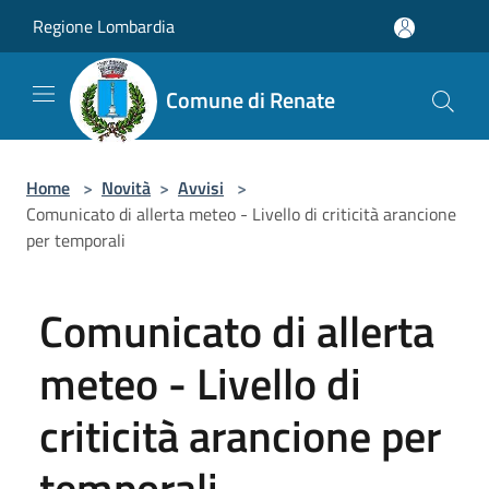
Salta al contenuto principale
Regione Lombardia
Comune di Renate
Home
>
Novità
>
Avvisi
>
Comunicato di allerta meteo - Livello di criticità arancione
per temporali
Comunicato di allerta
meteo - Livello di
criticità arancione per
temporali