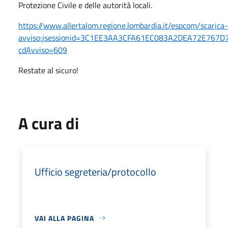
Protezione Civile e delle autorità locali.
https://www.allertalom.regione.lombardia.it/espcom/scarica-
avviso;jsessionid=3C1EE3AA3CFA61EC083A2DEA72E767D
cdAvviso=609
Restate al sicuro!
A cura di
Ufficio segreteria/protocollo
VAI ALLA PAGINA