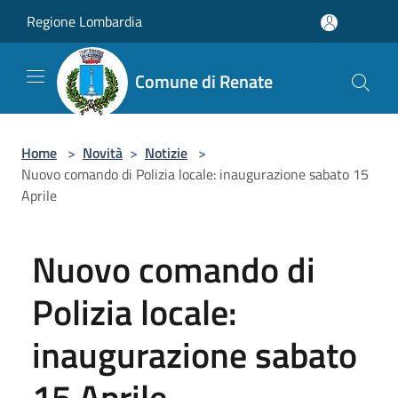
Salta al contenuto principale
Regione Lombardia
Comune di Renate
Home
>
Novità
>
Notizie
>
Nuovo comando di Polizia locale: inaugurazione sabato 15
Aprile
Nuovo comando di
Polizia locale:
inaugurazione sabato
15 Aprile