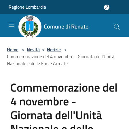
Salta al contenuto principale
Regione Lombardia
Comune di Renate
Home
>
Novità
>
Notizie
>
Commemorazione del 4 novembre - Giornata dell'Unità
Nazionale e delle Forze Armate
Commemorazione del
4 novembre -
Giornata dell'Unità
Nazionale e delle