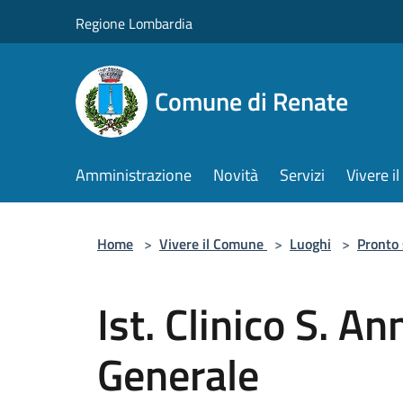
Salta al contenuto principale
Regione Lombardia
Comune di Renate
Amministrazione
Novità
Servizi
Vivere 
Home
>
Vivere il Comune
>
Luoghi
>
Pronto
Ist. Clinico S. A
Generale