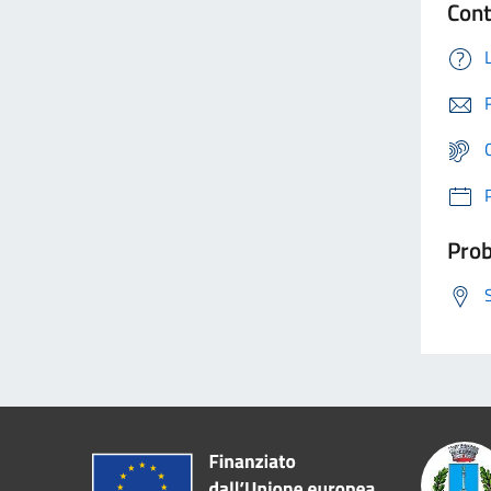
Cont
Prob