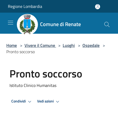
Salta al contenuto principale
Regione Lombardia
Comune di Renate
Home
>
Vivere il Comune
>
Luoghi
>
Ospedale
>
Pronto soccorso
Pronto soccorso
Istituto Clinico Humanitas
Condividi
Vedi azioni