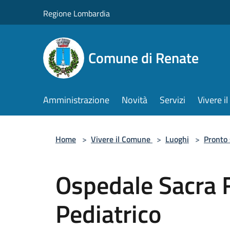
Salta al contenuto principale
Regione Lombardia
Comune di Renate
Amministrazione
Novità
Servizi
Vivere 
Home
>
Vivere il Comune
>
Luoghi
>
Pronto
Ospedale Sacra 
Pediatrico