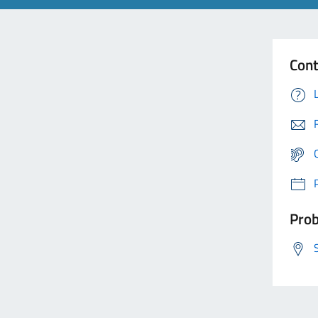
Cont
Prob