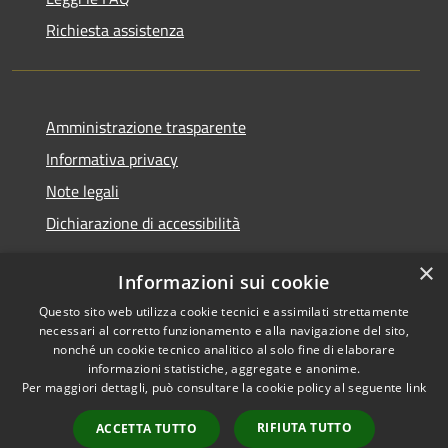
Richiesta assistenza
Amministrazione trasparente
Informativa privacy
Note legali
Dichiarazione di accessibilità
×
Informazioni sui cookie
Questo sito web utilizza cookie tecnici e assimilati strettamente
RSS
Copyright © 2026 • Comune di
necessari al corretto funzionamento e alla navigazione del sito,
Accessibilità
Renate • Powered by
nonché un cookie tecnico analitico al solo fine di elaborare
Privacy
Municipium
Accesso
informazioni statistiche, aggregate e anonime.
•
Per maggiori dettagli, può consultare la cookie policy al seguente
link
Cookie
redazione
Mappa del sito
RIFIUTA TUTTO
ACCETTA TUTTO
Segnalazioni di non