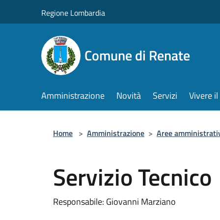
Salta al contenuto principale
Regione Lombardia
Comune di Renate
Amministrazione
Novità
Servizi
Vivere 
Home
>
Amministrazione
>
Aree amministrati
Servizio Tecnico
Responsabile: Giovanni Marziano