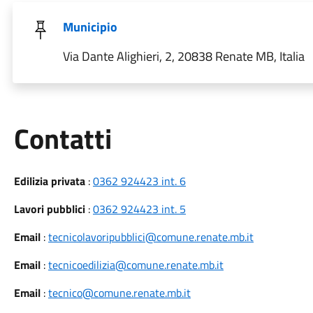
Municipio
Via Dante Alighieri, 2, 20838 Renate MB, Italia
Utili
Contatti
Edilizia privata
:
0362 924423 int. 6
Lavori pubblici
:
0362 924423 int. 5
Email
:
tecnicolavoripubblici@comune.renate.mb.it
Email
:
tecnicoedilizia@comune.renate.mb.it
Email
:
tecnico@comune.renate.mb.it