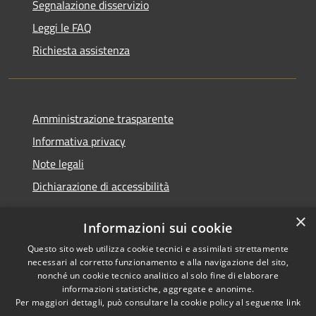
Segnalazione disservizio
Leggi le FAQ
Richiesta assistenza
Amministrazione trasparente
Informativa privacy
Note legali
Dichiarazione di accessibilità
×
Informazioni sui cookie
Questo sito web utilizza cookie tecnici e assimilati strettamente
RSS
Copyright © 2026 • Comune di
necessari al corretto funzionamento e alla navigazione del sito,
Accessibilità
Renate • Powered by
nonché un cookie tecnico analitico al solo fine di elaborare
Privacy
Municipium
Accesso
informazioni statistiche, aggregate e anonime.
•
Per maggiori dettagli, può consultare la cookie policy al seguente
link
Cookie
redazione