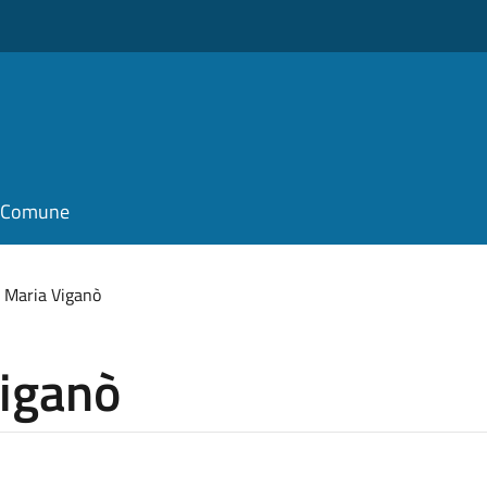
il Comune
 Maria Viganò
Viganò