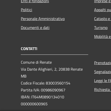
Enti e fondazioni
Imprese 
Politici
Appalti pu
Personale Amministrativo
Catasto e
Documenti e dati
Turismo
Mobilità e
CONTATTI
Comune di Renate
Prenotaz
Via Dante Alighieri, 2, 20838 Renate
Segnalazi
MB
Leggi le 
Codice Fiscale: 83003560154
Richiesta
Partita IVA: 00986090967
IBAN: IT64M0890134010
000000600965