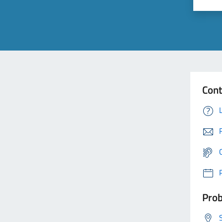
Cont
Prob