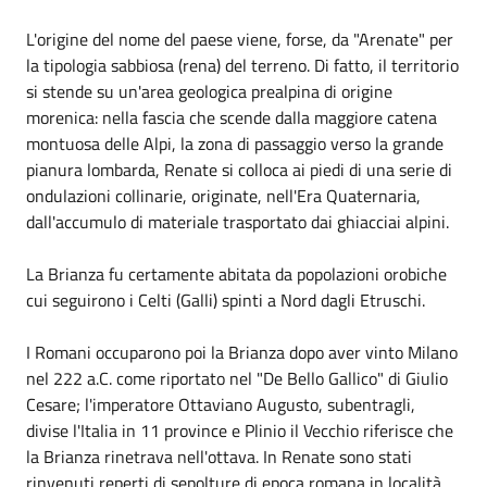
L'origine del nome del paese viene, forse, da "Arenate" per
la tipologia sabbiosa (rena) del terreno. Di fatto, il territorio
si stende su un'area geologica prealpina di origine
morenica: nella fascia che scende dalla maggiore catena
montuosa delle Alpi, la zona di passaggio verso la grande
pianura lombarda, Renate si colloca ai piedi di una serie di
ondulazioni collinarie, originate, nell'Era Quaternaria,
dall'accumulo di materiale trasportato dai ghiacciai alpini.
La Brianza fu certamente abitata da popolazioni orobiche
cui seguirono i Celti (Galli) spinti a Nord dagli Etruschi.
I Romani occuparono poi la Brianza dopo aver vinto Milano
nel 222 a.C. come riportato nel "De Bello Gallico" di Giulio
Cesare; l'imperatore Ottaviano Augusto, subentragli,
divise l'Italia in 11 province e Plinio il Vecchio riferisce che
la Brianza rinetrava nell'ottava. In Renate sono stati
rinvenuti reperti di sepolture di epoca romana in località