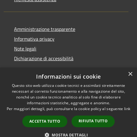
Amministrazione trasparente
Informativa privacy
Note legali
Dichiarazione di accessibilità
×
Informazioni sui cookie
Questo sito web utilizza cookie tecnici e assimilati strettamente
RSS
Copyright © 2026 • Comune di
necessari al corretto funzionamento e alla navigazione del sito,
Accessibilità
Renate • Powered by
nonché un cookie tecnico analitico al solo fine di elaborare
Privacy
Municipium
Accesso
informazioni statistiche, aggregate e anonime.
•
Per maggiori dettagli, può consultare la cookie policy al seguente
link
Cookie
redazione
Mappa del sito
RIFIUTA TUTTO
ACCETTA TUTTO
Segnalazioni di non
conformità
MOSTRA DETTAGLI