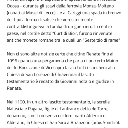
Odosa - durante gli scavi della ferrovia Monza-Molteno
(donati ai Musei di Lecco) - e ai Cariggi una spada in bronzo
del tipo a forma di salice che verosimilmente
contraddistingueva la tomba di un guerriero. In centro
paese, nel cortile detto "Curt di Bioi", furono rinvenute
antiche monete romane tra le quali un "Sesterzio di rame".
Non ci sono altre notizie certe che citino Renate fino al
1096 quando una pergamena che parla di un certo Maino
del fu Borrizzone di Vicosopra lascia tutti i suoi beni alla
Chiesa di San Lorenzo di Chiavenna: il lascito
testamentario è redatto da Giovanni notaio e giudice in
Renate.
Nel 1100, in un altro lascito testamentario, le sorelle
Naluscia e Pagana, figlie di Lanfranco detto de Torre,
donarono, con il consenso dei loro mariti Alderico e
Alderano, la Chiesa di San Siro a Brianzono (prov. Sondrio).