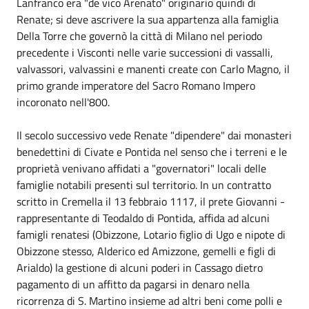
Lanfranco era "de vico Arenato" originario quindi di
Renate; si deve ascrivere la sua appartenza alla famiglia
Della Torre che governò la città di Milano nel periodo
precedente i Visconti nelle varie successioni di vassalli,
valvassori, valvassini e manenti create con Carlo Magno, il
primo grande imperatore del Sacro Romano Impero
incoronato nell'800.
Il secolo successivo vede Renate "dipendere" dai monasteri
benedettini di Civate e Pontida nel senso che i terreni e le
proprietà venivano affidati a "governatori" locali delle
famiglie notabili presenti sul territorio. In un contratto
scritto in Cremella il 13 febbraio 1117, il prete Giovanni -
rappresentante di Teodaldo di Pontida, affida ad alcuni
famigli renatesi (Obizzone, Lotario figlio di Ugo e nipote di
Obizzone stesso, Alderico ed Amizzone, gemelli e figli di
Arialdo) la gestione di alcuni poderi in Cassago dietro
pagamento di un affitto da pagarsi in denaro nella
ricorrenza di S. Martino insieme ad altri beni come polli e