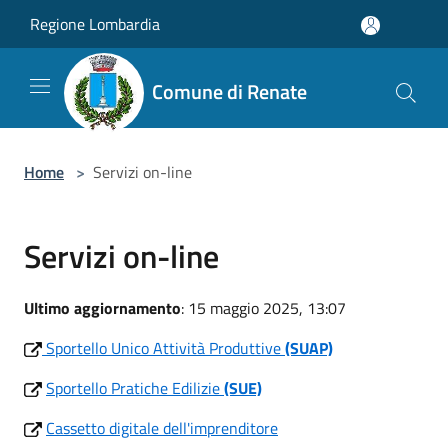
Salta al contenuto principale
Regione Lombardia
Comune di Renate
Home
>
Servizi on-line
Servizi on-line
Ultimo aggiornamento
: 15 maggio 2025, 13:07
Sportello Unico Attività Produttive
(SUAP)
Sportello Pratiche Edilizie
(SUE)
Cassetto digitale dell'imprenditore