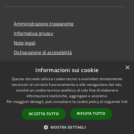
Amministrazione trasparente
Informativa privacy
Note legali
Dichiarazione di accessibilità
×
Informazioni sui cookie
Questo sito web utilizza cookie tecnici e assimilati strettamente
RSS
Copyright © 2026 • Comune di
necessari al corretto funzionamento e alla navigazione del sito,
Accessibilità
Renate • Powered by
nonché un cookie tecnico analitico al solo fine di elaborare
Privacy
Municipium
Accesso
informazioni statistiche, aggregate e anonime.
•
Per maggiori dettagli, può consultare la cookie policy al seguente
link
Cookie
redazione
Mappa del sito
RIFIUTA TUTTO
ACCETTA TUTTO
Segnalazioni di non
conformità
MOSTRA DETTAGLI