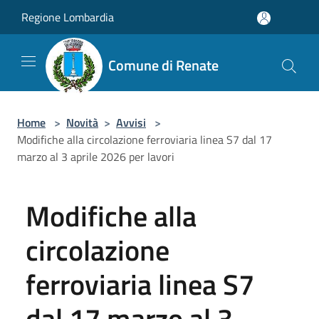
Salta al contenuto principale
Regione Lombardia
Comune di Renate
Home
>
Novità
>
Avvisi
>
Modifiche alla circolazione ferroviaria linea S7 dal 17
marzo al 3 aprile 2026 per lavori
Modifiche alla
circolazione
ferroviaria linea S7
dal 17 marzo al 3