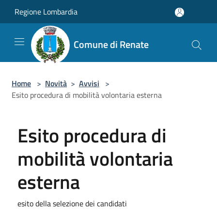
Salta al contenuto principale
Regione Lombardia
Comune di Renate
Home
>
Novità
>
Avvisi
>
Esito procedura di mobilità volontaria esterna
Esito procedura di
mobilità volontaria
esterna
esito della selezione dei candidati