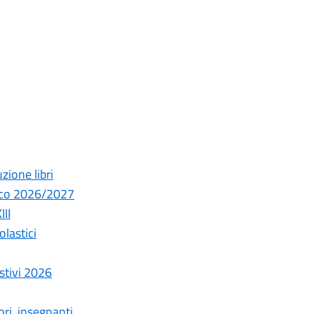
uzione libri
stico 2026/2027
III
lastici
estivi 2026
ori, insegnanti