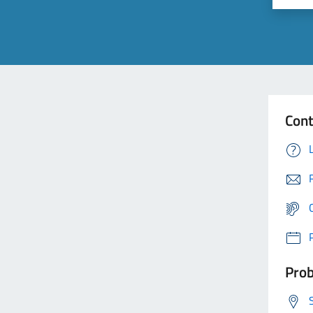
Cont
Prob