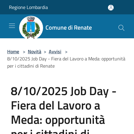
Salta al contenuto principale
Regione Lombardia
Comune di Renate
Home
>
Novità
>
Avvisi
>
8/10/2025 Job Day - Fiera del Lavoro a Meda: opportunità
per i cittadini di Renate
8/10/2025 Job Day -
Fiera del Lavoro a
Meda: opportunità
per i cittadini di