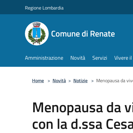
Salta al contenuto principale
Regione Lombardia
Comune di Renate
Amministrazione
Novità
Servizi
Vivere 
Home
>
Novità
>
Notizie
>
Menopausa da vive
Menopausa da vi
con la d.ssa Ces