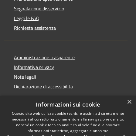
Segnalazione disservizio
Leggi le FAQ
Richiesta assistenza
Amministrazione trasparente
Informativa privacy
Note legali
Dichiarazione di accessibilità
×
Informazioni sui cookie
Questo sito web utilizza cookie tecnici e assimilati strettamente
RSS
Copyright © 2026 • Comune di
necessari al corretto funzionamento e alla navigazione del sito,
Accessibilità
Renate • Powered by
nonché un cookie tecnico analitico al solo fine di elaborare
Privacy
Municipium
Accesso
informazioni statistiche, aggregate e anonime.
•