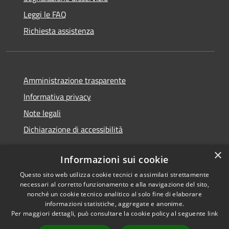
Leggi le FAQ
Richiesta assistenza
Amministrazione trasparente
Informativa privacy
Note legali
Dichiarazione di accessibilità
×
Informazioni sui cookie
Questo sito web utilizza cookie tecnici e assimilati strettamente
RSS
Copyright © 2026 • Comune di
necessari al corretto funzionamento e alla navigazione del sito,
Accessibilità
Renate • Powered by
nonché un cookie tecnico analitico al solo fine di elaborare
Privacy
Municipium
Accesso
informazioni statistiche, aggregate e anonime.
•
Per maggiori dettagli, può consultare la cookie policy al seguente
link
Cookie
redazione