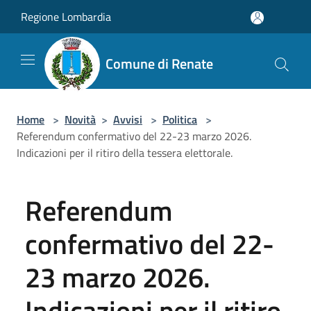
Salta al contenuto principale
Regione Lombardia
Comune di Renate
Home
>
Novità
>
Avvisi
>
Politica
>
Referendum confermativo del 22-23 marzo 2026.
Indicazioni per il ritiro della tessera elettorale.
Referendum
confermativo del 22-
23 marzo 2026.
Indicazioni per il ritiro