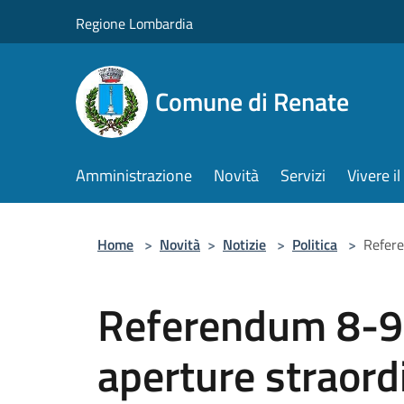
Salta al contenuto principale
Regione Lombardia
Comune di Renate
Amministrazione
Novità
Servizi
Vivere 
Home
>
Novità
>
Notizie
>
Politica
>
Refere
Referendum 8-9
aperture straordi