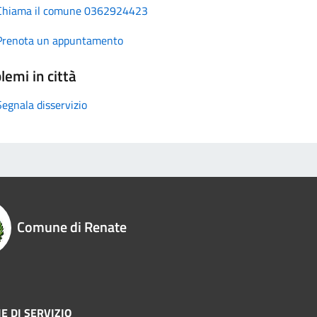
Chiama il comune 0362924423
Prenota un appuntamento
lemi in città
Segnala disservizio
Comune di Renate
E DI SERVIZIO