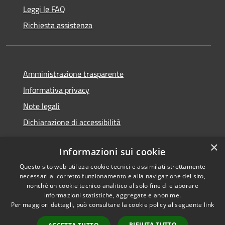
Leggi le FAQ
Richiesta assistenza
Amministrazione trasparente
Informativa privacy
Note legali
Dichiarazione di accessibilità
×
Informazioni sui cookie
Questo sito web utilizza cookie tecnici e assimilati strettamente
RSS
Copyright © 2026 • Comune di
necessari al corretto funzionamento e alla navigazione del sito,
Accessibilità
Renate • Powered by
nonché un cookie tecnico analitico al solo fine di elaborare
Privacy
Municipium
Accesso
informazioni statistiche, aggregate e anonime.
•
Per maggiori dettagli, può consultare la cookie policy al seguente
link
Cookie
redazione
Mappa del sito
RIFIUTA TUTTO