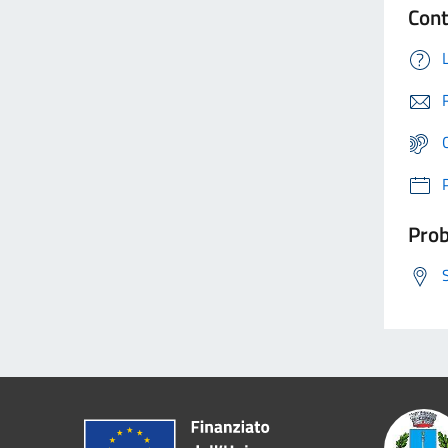
Cont
Prob