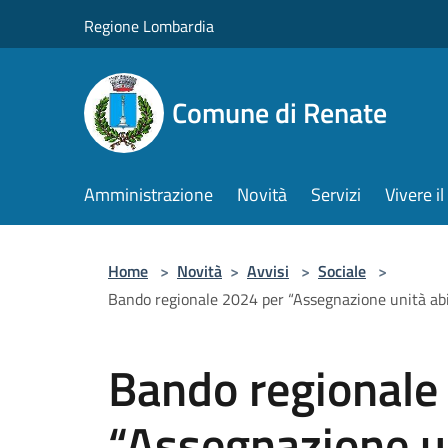
Salta al contenuto principale
Regione Lombardia
Comune di Renate
Amministrazione
Novità
Servizi
Vivere 
Home
>
Novità
>
Avvisi
>
Sociale
>
Bando regionale 2024 per “Assegnazione unità abitat
Bando regionale
“Assegnazione un