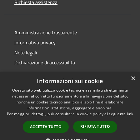
Richiesta assistenza
Amministrazione trasparente
Informativa privacy
Note legali
Dichiarazione di accessibilità
×
Informazioni sui cookie
Questo sito web utilizza cookie tecnici e assimilati strettamente
RSS
Copyright © 2026 • Comune di
necessari al corretto funzionamento e alla navigazione del sito,
Accessibilità
Renate • Powered by
nonché un cookie tecnico analitico al solo fine di elaborare
Privacy
Municipium
Accesso
informazioni statistiche, aggregate e anonime.
•
Per maggiori dettagli, può consultare la cookie policy al seguente
link
Cookie
redazione
Mappa del sito
RIFIUTA TUTTO
ACCETTA TUTTO
Segnalazioni di non
conformità