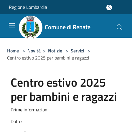
Salta al contenuto principale
Regione Lombardia
Comune di Renate
Home
>
Novità
>
Notizie
>
Servizi
>
Centro estivo 2025 per bambini e ragazzi
Centro estivo 2025
per bambini e ragazzi
Prime informazioni
Data :