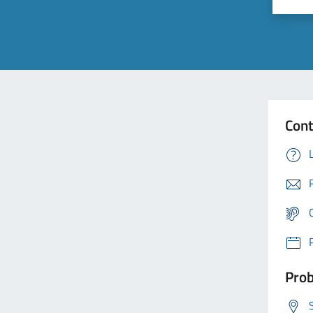
Cont
Prob