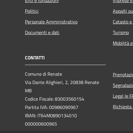
Enti e fondazioni
Imprese 
Politici
Appalti pu
Personale Amministrativo
Catasto e
Documenti e dati
Turismo
Mobilità e
CONTATTI
Comune di Renate
Prenotaz
Via Dante Alighieri, 2, 20838 Renate
Segnalazi
MB
Leggi le 
Codice Fiscale: 83003560154
Richiesta
Partita IVA: 00986090967
IBAN: IT64M0890134010
000000600965