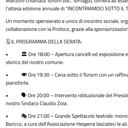
Manzoni chiamata Türiom (loc. Tornago), tornerà ad esser
l'attesa edizione annuale di "INCONTRIAMOCI SOTTO IL 
Un momento spensierato e unico di incontro sociale, or
collaborazione con la Proloco, grazie alla sponsorizzazio
IL PROGRAMMA DELLA SERATA:
🗓️
•
Ore 18:00 – Apertura cancelli ed esposizione es
🏛️
storico del nostro comune.
•
Ore 19:30 – Cena sotto il Türiom con un raff
🍽️
pianoforte.
•
Ore 20:00 – Intervento istituzionale del Presid
🗣️
nostro Sindaco Claudio Zoia.
•
Ore 21:00 – Grande Spettacolo teatrale: mono
🎭
Baricco, a cura dell'Associazione Hesperia lasciateci le ali.