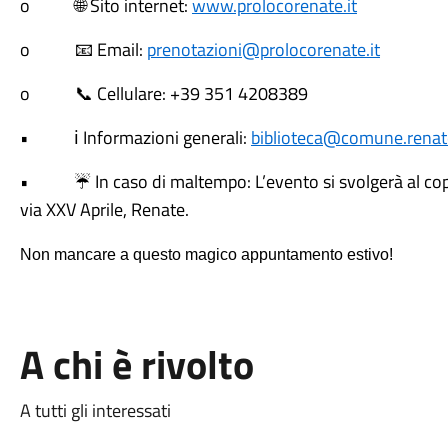
o
Sito internet:
www.prolocorenate.it
🌐
o
Email:
prenotazioni@prolocorenate.it
📧
o
Cellulare: +39 351 4208389
📞
•
Informazioni generali:
biblioteca@comune.renat
ℹ️
•
In caso di maltempo: L’evento si svolgerà al cop
☔
via XXV Aprile, Renate.
Non mancare a questo magico appuntamento estivo!
A chi è rivolto
A tutti gli interessati