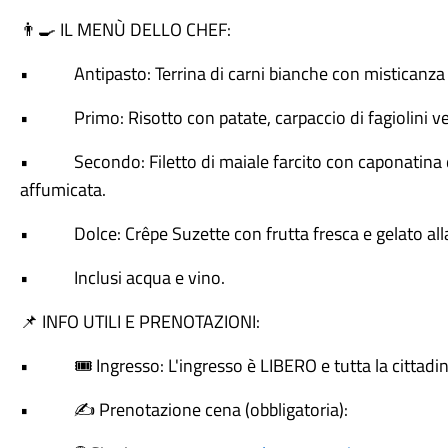
IL MENÙ DELLO CHEF:
👨‍🍳
• Antipasto: Terrina di carni bianche con misticanza d
• Primo: Risotto con patate, carpaccio di fagiolini verd
• Secondo: Filetto di maiale farcito con caponatina di
affumicata.
• Dolce: Crêpe Suzette con frutta fresca e gelato alla
• Inclusi acqua e vino.
INFO UTILI E PRENOTAZIONI:
📌
•
Ingresso: L'ingresso è LIBERO e tutta la cittadi
🎟️
•
Prenotazione cena (obbligatoria):
✍️