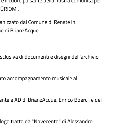
e il cuore pulsante della nostra comunità per
TÜRIOM".
ganizzato dal Comune di Renate in
ne di BrianzAcque.
clusiva di documenti e disegni dell'archivio
inato accompagnamento musicale al
ente e AD di BrianzAcque, Enrico Boerci, e del
logo tratto da "Novecento" di Alessandro