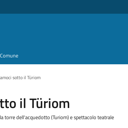
il Comune
iamoci sotto il Türiom
tto il Türiom
torre dell'acquedotto (Turiom) e spettacolo teatrale