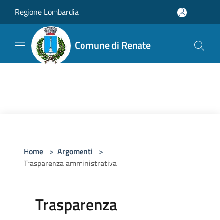
Salta al contenuto principale
Regione Lombardia
Comune di Renate
Home
>
Argomenti
>
Trasparenza amministrativa
Trasparenza